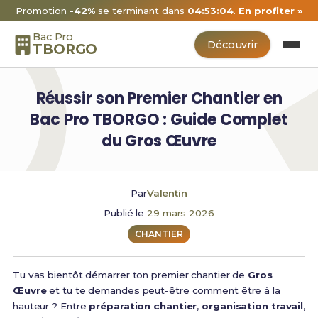
Promotion
-42%
se terminant dans
04:53:03
.
En profiter »
Bac Pro
Découvrir
TBORGO
Réussir son Premier Chantier en
Bac Pro TBORGO : Guide Complet
du Gros Œuvre
Par
Valentin
Publié le
29 mars 2026
CHANTIER
Tu vas bientôt démarrer ton premier chantier de
Gros
Œuvre
et tu te demandes peut-être comment être à la
hauteur ? Entre
préparation chantier
,
organisation travail
,