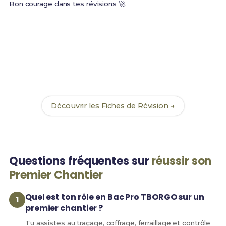
Bon courage dans tes révisions 🚀
Prêt(e) à réussir ton examen ?
Révise efficacement avec nos
223 Fiches de
Révision
pour le Bac Pro TBORGO et maximise tes
chances de réussite !
Découvrir les Fiches de Révision →
Questions fréquentes sur
réussir son
Premier Chantier
Quel est ton rôle en Bac Pro TBORGO sur un
premier chantier ?
Tu assistes au traçage, coffrage, ferraillage et contrôle