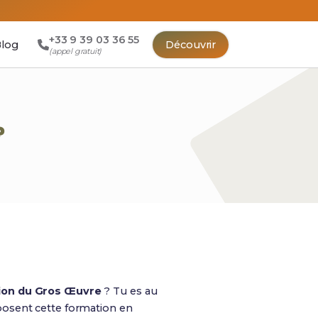
+33 9 39 03 36 55
log
Découvrir
(appel gratuit)
?
tion du Gros Œuvre
? Tu es au
osent cette formation en