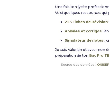
Une fois ton lycée professionn
Voici quelques ressources qui p
223 Fiches de Révision
Annales et corrigés
: en
Simulateur de notes
: c
Je suis Valentin et avec mon 
préparation de ton
Bac Pro 
Source des données :
ONISE
Maintenant, prépare-to