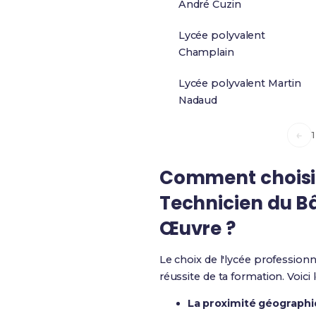
André Cuzin
Lycée polyvalent
Champlain
Lycée polyvalent Martin
Nadaud
←
1
Comment choisir 
Technicien du Bâ
Œuvre ?
Le choix de l'lycée profession
réussite de ta formation. Voici
La proximité géograph