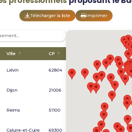
es professionnels
proposant le B
Télécharger la liste
Imprimer
Ville
CP
Liévin
62804
Dijon
21006
Reims
51100
Caluire-et-Cuire
69300