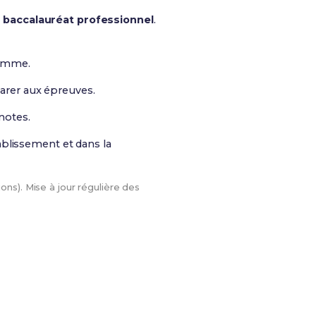
n
baccalauréat professionnel
.
ramme.
parer aux épreuves.
notes.
ablissement et dans la
ons). Mise à jour régulière des
sion
. Le meilleur moyen