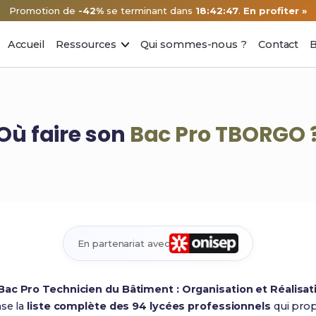
Promotion de
-42%
se terminant dans
18:42:46
.
En profiter »
Accueil
Ressources
Qui sommes-nous ?
Contact
B
Où faire son
Bac Pro TBORGO 
En partenariat avec
 Bac Pro Technicien du Bâtiment : Organisation et Réalisa
nse la
liste complète des 94 lycées professionnels
qui prop