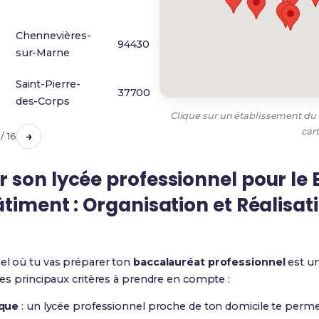
Chennevières-
94430
sur-Marne
Saint-Pierre-
37700
des-Corps
Clique sur un établissement du t
car
→
 / 16
son lycée professionnel pour le 
timent : Organisation et Réalisat
nel où tu vas préparer ton
baccalauréat professionnel
est un
 les principaux critères à prendre en compte :
ique
: un lycée professionnel proche de ton domicile te perme