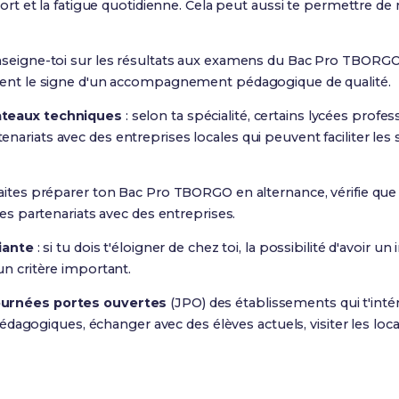
sport et la fatigue quotidienne. Cela peut aussi te permettre de
nseigne-toi sur les résultats aux examens du Bac Pro TBORGO
uvent le signe d'un accompagnement pédagogique de qualité.
ateaux techniques
: selon ta spécialité, certains lycées prof
ariats avec des entreprises locales qui peuvent faciliter les s
haites préparer ton Bac Pro TBORGO en alternance, vérifie qu
des partenariats avec des entreprises.
diante
: si tu dois t'éloigner de chez toi, la possibilité d'avoir 
un critère important.
ournées portes ouvertes
(JPO) des établissements qui t'intér
dagogiques, échanger avec des élèves actuels, visiter les loc