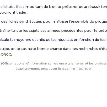
el choisi, il est important de bien te préparer pour réussir to
ourront t'aider :
: des fiches synthétiques pour maîtriser l'ensemble du prog
traîne-toi sur les sujets des années précédentes pour te pré
alcule ta moyenne et anticipe tes résultats en fonction de tes 
équipe, on te souhaite bonne chance dans tes recherches d'ét
TBORGO
.
P
(Office national d'information sur les enseignements et les professi
établissements proposant le Bac Pro TBORGO.
Tu as trouvé ton établissement ?
i à réussir ton Bac Pro TBORGO avec nos
223 Fiches de Révi
d'arriver prêt(e) dès la rentrée !