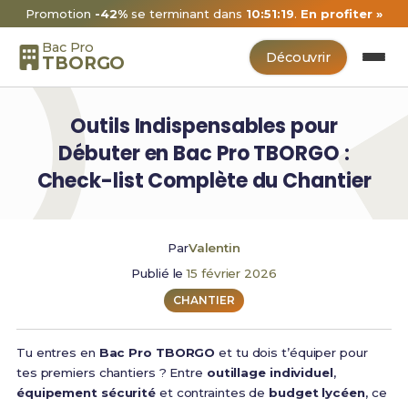
Promotion
-42%
se terminant dans
10:51:18
.
En profiter »
Bac Pro
Découvrir
TBORGO
Outils Indispensables pour
Débuter en Bac Pro TBORGO :
Check-list Complète du Chantier
Par
Valentin
Publié le
15 février 2026
CHANTIER
Tu entres en
Bac Pro TBORGO
et tu dois t’équiper pour
tes premiers chantiers ? Entre
outillage individuel
,
équipement sécurité
et contraintes de
budget lycéen
, ce