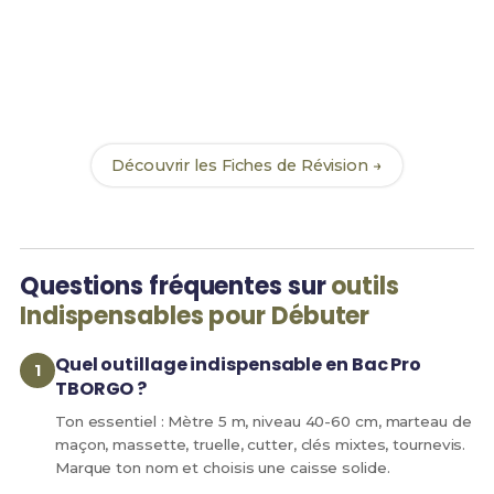
Prêt(e) à réussir ton examen ?
Révise efficacement avec nos
223 Fiches de
Révision
pour le Bac Pro TBORGO et maximise tes
chances de réussite !
Découvrir les Fiches de Révision →
Questions fréquentes sur
outils
Indispensables pour Débuter
Quel outillage indispensable en Bac Pro
TBORGO ?
Ton essentiel : Mètre 5 m, niveau 40-60 cm, marteau de
maçon, massette, truelle, cutter, clés mixtes, tournevis.
Marque ton nom et choisis une caisse solide.