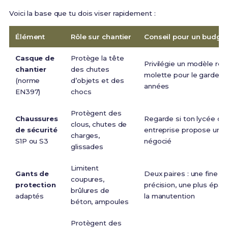
Voici la base que tu dois viser rapidement :
Élément
Rôle sur chantier
Conseil pour un budget
Casque de
Protège la tête
Privilégie un modèle rég
chantier
des chutes
molette pour le garder p
(norme
d’objets et des
années
EN397)
chocs
Protègent des
Chaussures
Regarde si ton lycée ou
clous, chutes de
de sécurité
entreprise propose un ta
charges,
S1P ou S3
négocié
glissades
Limitent
Gants de
Deux paires : une fine po
coupures,
protection
précision, une plus épai
brûlures de
adaptés
la manutention
béton, ampoules
Protègent des