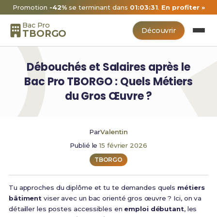
Promotion
-42%
se terminant dans
01:03:30
.
En profiter »
Bac Pro
Découvrir
TBORGO
Débouchés et Salaires après le
Bac Pro TBORGO : Quels Métiers
du Gros Œuvre ?
Par
Valentin
Publié le
15 février 2026
TBORGO
Tu approches du diplôme et tu te demandes quels
métiers
bâtiment
viser avec un bac orienté gros œuvre ? Ici, on va
détailler les postes accessibles en
emploi débutant
, les