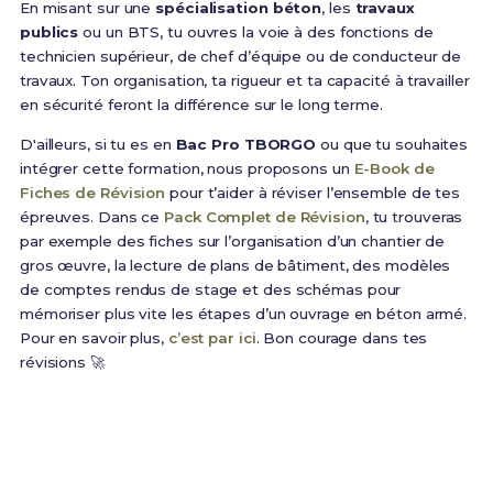
En misant sur une
spécialisation béton
, les
travaux
publics
ou un BTS, tu ouvres la voie à des fonctions de
technicien supérieur, de chef d’équipe ou de conducteur de
travaux. Ton organisation, ta rigueur et ta capacité à travailler
en sécurité feront la différence sur le long terme.
D'ailleurs, si tu es en
Bac Pro TBORGO
ou que tu souhaites
intégrer cette formation, nous proposons un
E-Book de
Fiches de Révision
pour t’aider à réviser l’ensemble de tes
épreuves. Dans ce
Pack Complet de Révision
, tu trouveras
par exemple des fiches sur l’organisation d’un chantier de
gros œuvre, la lecture de plans de bâtiment, des modèles
de comptes rendus de stage et des schémas pour
mémoriser plus vite les étapes d’un ouvrage en béton armé.
Pour en savoir plus,
c’est par ici
. Bon courage dans tes
révisions 🚀
Prêt(e) à réussir ton examen ?
Révise efficacement avec nos
223 Fiches de