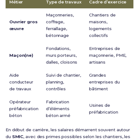
Métier
Type de travaux
Cadre d’exercice
Év
Maçonneries,
Chantiers de
Ouvrier gros
coffrage,
maisons,
Ch
œuvre
ferraillage,
logements
ma
bétonnage
collectifs
Fondations,
Entreprises de
Cr
Maçon(ne)
murs porteurs,
maçonnerie, PME,
d’
dalles, cloisons
artisans
de
Aide
Suivi de chantier,
Grandes
Co
conducteur
planning,
entreprises du
tr
de travaux
contrôles
bâtiment
ap
Opérateur
Fabrication
Ch
Usines de
préfabrication
d’éléments
re
préfabrication
béton
béton armé
pr
En début de carrière, les salaires démarrent souvent autour
du
SMIC
, avec des primes possibles selon les chantiers, les